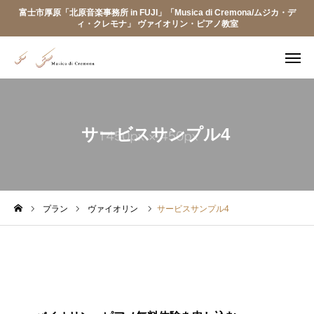
富士市厚原「北原音楽事務所 in FUJI」「Musica di Cremona/ムジカ・デ
ィ・クレモナ」 ヴァイオリン・ピアノ教室
Instagram
access
お問い合わせ
サービスサンプル4
トップページ
レッスン料金・楽器レンタルについて
プラン
ヴァイオリン
サービスサンプル4
リトミックレッスン
講師プロフィール
お知らせ