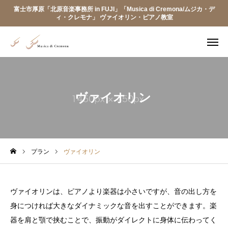
富士市厚原「北原音楽事務所 in FUJI」「Musica di Cremona/ムジカ・デ
ィ・クレモナ」 ヴァイオリン・ピアノ教室
Instagram
access
お問い合わせ
ヴァイオリン
トップページ
レッスン料金・楽器レンタルについて
プラン
ヴァイオリン
リトミックレッスン
ヴァイオリンは、ピアノより楽器は小さいですが、音の出し方を
講師プロフィール
身につければ大きなダイナミックな音を出すことができます。楽
器を肩と顎で挟むことで、振動がダイレクトに身体に伝わってく
お知らせ