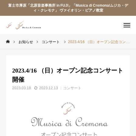
富士市厚原「北原音楽事務所 in FUJI」「Musica di Cremona/ムジカ・デ
ィ・クレモナ」 ヴァイオリン・ピアノ教室
Instagram
access
お知らせ
コンサート
2023.4/16 （日）オープン記念コンサート 開催
お問い合わせ
2023.4/16 （日）オープン記念コンサート
トップページ
開催
レッスン料金・楽器レンタルについて
2023.03.18
2023.12.13
コンサート
リトミックレッスン
講師プロフィール
お知らせ